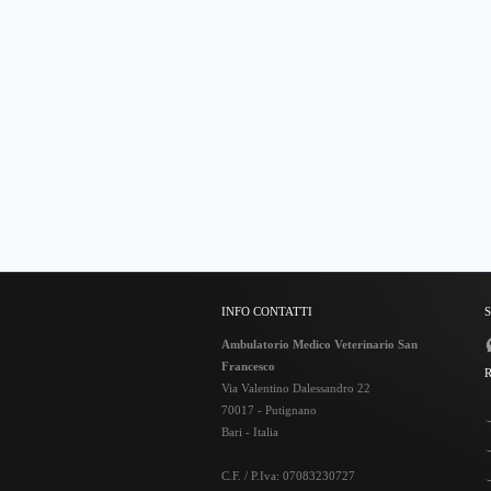
INFO CONTATTI
Ambulatorio Medico Veterinario San
Francesco
Via Valentino Dalessandro 22
70017 - Putignano
Bari - Italia
C.F. / P.Iva: 07083230727