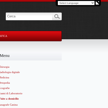
AFICA
Menu
Chirurgia
adiologia digitale
Medicina
Ortopedia
Ecografie
Esami di Laboratorio
isite a domicilio
Anagrafe Canina