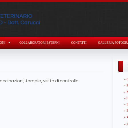
ONI
COLLABORATORI ESTERNI
CONTATTI
GALLERIA FOTOGR
» 
accinazioni, terapie, visite di controllo.
» R
» 
» 
» 
» 
» V
» 