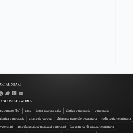
SOCIAL SHARE
RANDOM KEYWORDS
putignano (ba)
cane
dr.ssa sabrina gallo
clinica veterinaria
veterinaria
clinica veterinaria
dr.angelo carucci
chirurgia generale veterinaria
radiologia veterinaria
veterinari
ambulatoriali specialistici veterinari
laboratorio di analisi veterinarie