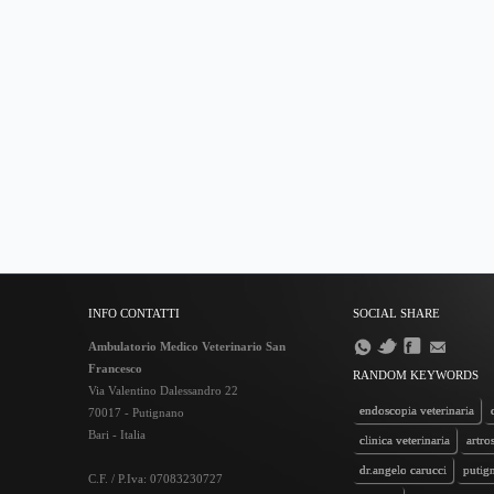
INFO CONTATTI
SOCIAL SHARE
Ambulatorio Medico Veterinario San
Francesco
RANDOM KEYWORDS
Via Valentino Dalessandro 22
endoscopia veterinaria
70017 - Putignano
Bari - Italia
clinica veterinaria
artro
dr.angelo carucci
putig
C.F. / P.Iva: 07083230727