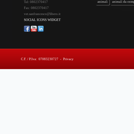
animali
animali da com
Tel: 0802370417
Fax: 0802370417
laboratorio di analisi veter
vet.sanfrancesco@libero.it
SOCIAL ICONS WIDGET
C.F. / P.Iva: 07083230727
-
Privacy