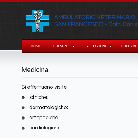
HOME
CHI SONO
PRESTAZIONI
COLLABOR
Medicina
Si effettuano visite:
cliniche;
dermatologiche;
ortopediche;
cardiologiche
.