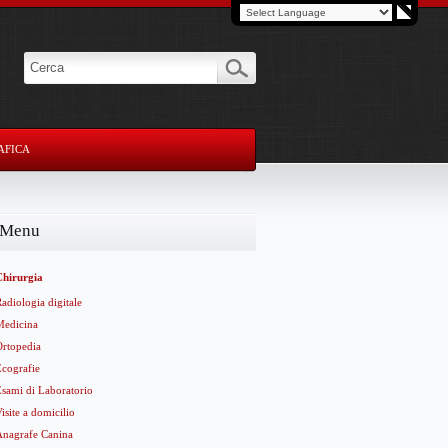
AFICA
Menu
Chirurgia
adiologia digitale
Medicina
Ortopedia
Ecografie
Esami di Laboratorio
isite a domicilio
Anagrafe Canina