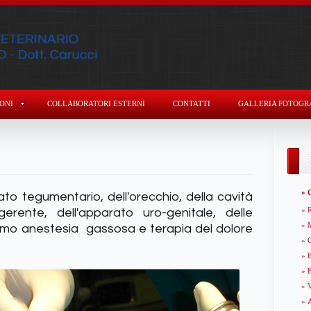
ONI
COLLABORATORI ESTERNI
CONTATTI
GALLERIA FOTOGR
» 
rato tegumentario, dell'orecchio, della cavità
» R
gerente, dell'apparato uro-genitale, delle
» 
hiamo anestesia gassosa e terapia del dolore
» 
» 
» 
» V
» 