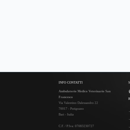
INFO CONTATTI
Ambulatorio Medico Veterinario San
Francesco
Via Valentino Dalessandro 22
70017 - Putignano
Bari - Italia
C.F. / P.Iva: 07083230727