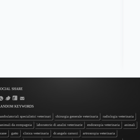
SOCIAL SHARE
RANDOM KEYWORDS
ambulatoriali specialistici veterinari
chirurgia generale veterinaria
radiologia veterinaria
animali da compagnia
laboratorio di analisi veterinarie
endoscopia veterinaria
animali
cane
gatto
clinica veterinaria
dr.angelo carucci
artroscopia veterinaria